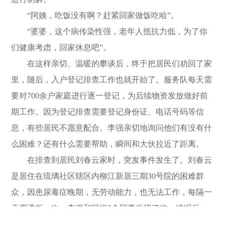
“阿姨，吃饭没有啊？赶紧回家做饭吃哈”。
“婆婆，这个病传染性强，老年人抵抗力低，为了你
们健康考虑，回家休息吧”。
在这样亲切、温暖的攀谈后，终于把居民们劝回了家
里，随后，入户登记排查工作也就开始了。服务队每天需
要对700余户家庭进行逐一登记，为后续物资发放做好前
期工作。因为登记排查需要登记身份证、电话号码等信
息，有些居民不愿意配合。李强亲切地询问他们有没有什
么困难？还有什么需要帮助，瞬间和大伙拉近了距离。
在排查到居民刘春云家时，突发事件发生了。刘春云
是居住在琉璃社区辖区内柳江新居三期30号院的困难群
众，因患尿毒症晚期，无劳动能力，也无法工作，每隔一
天需透析一次。李强和同组5个同事发现了这一情况后，
疲惫身躯的马上又精神抖擞起来，他马上对现场进行了分